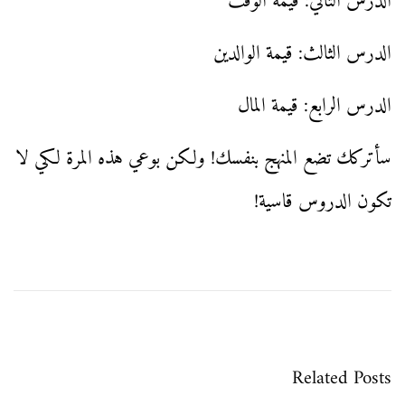
الدرس الثاني: قيمة الوقت
الدرس الثالث: قيمة الوالدين
الدرس الرابع: قيمة المال
سأتركك تضع المنهج بنفسك! ولكن بوعي هذه المرة لكي لا
تكون الدروس قاسية!
ت
P
م
r
ص
ه
فّ
e
ا
v
ح
ر
Related Posts
ا
i
ة