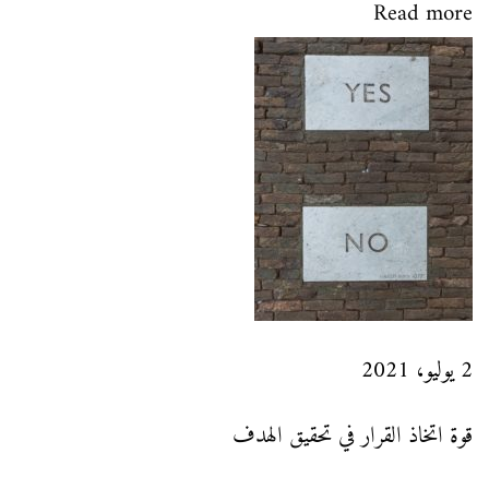
س
Read more
ا
ل
ح
ي
ا
ة
N
ا
2 يوليو، 2021
e
ل
x
خ
قوة اتخاذ القرار في تحقيق الهدف
t
ل