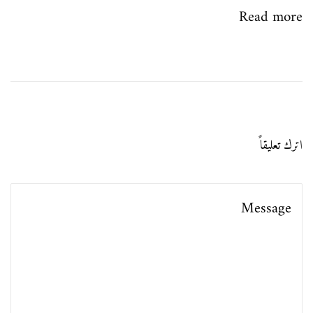
Read more
ل
م
ق
لّ
د
اترك تعليقاً
ة