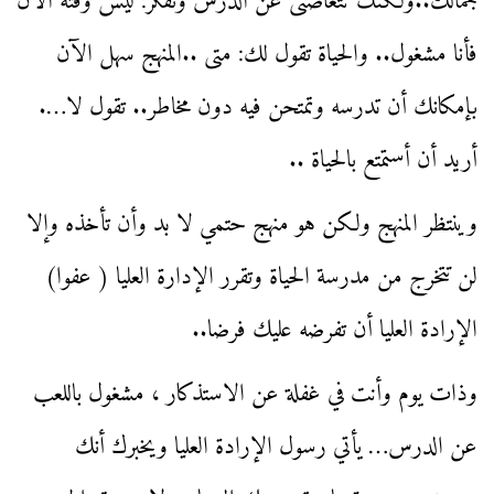
جمالك..ولكنك تتغاضىى عن الدرس وتفكر: ليس وقته الآن
فأنا مشغول.. والحياة تقول لك: متى ..المنهج سهل الآن
بإمكانك أن تدرسه وتمتحن فيه دون مخاطر.. تقول لا….
أريد أن أستمتع بالحياة ..
وينتظر المنهج ولكن هو منهج حتمي لا بد وأن تأخذه وإلا
لن تتخرج من مدرسة الحياة وتقرر الإدارة العليا ( عفوا)
الإرادة العليا أن تفرضه عليك فرضا..
وذات يوم وأنت في غفلة عن الاستذكار ، مشغول باللعب
عن الدرس… يأتي رسول الإرادة العليا ويخبرك أنك