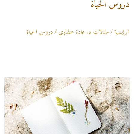
دروس الحياة
o
a
n
v
الرئيسية
/
مقالات د. غادة عنقاوي
/
دروس الحياة
i
t
g
e
n
a
t
t
i
o
n