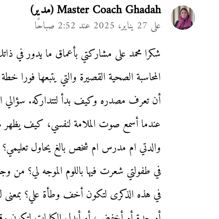
Master Coach Ghadah (مدير)
على
27 يناير، 2025
عند
2:52 صباحًا
شكرا محمد على مشاركتي بأعماق ما يدور في ذا
المحاسبة الصحية القصيرة والتي يتبعها فورا خط
أن تعرف مصدره وكيف بدأ لتتداركه. سؤالي الل
عندما أسمع صوت الملامة لنفسي، كيف يظهر 
والدتي ام مدرس ام شخص بالغ يحاول تعليمي
في طفولتي شعرت فيها باللوم الموجه لي؟ من وج
في هذه الذكرى لتكون أخف وطأة علي؟ بمعنى
أو حدة أو أخفض، أو أبدل الكلمات لتكون رقيق