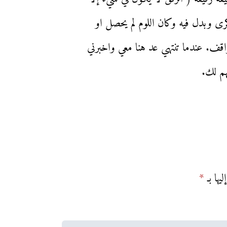
ى وبدل فيه وكان اللوم لم يحصل او
قف. عندما تنتهي عد هنا معي واخبرني
هم لك.
يها بـ
*